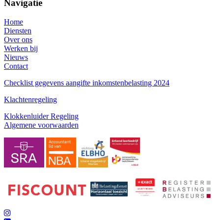
Navigatie
Home
Diensten
Over ons
Werken bij
Nieuws
Contact
Checklist gegevens aangifte inkomstenbelasting 2024
Klachtenregeling
Klokkenluider Regeling
Algemene voorwaarden