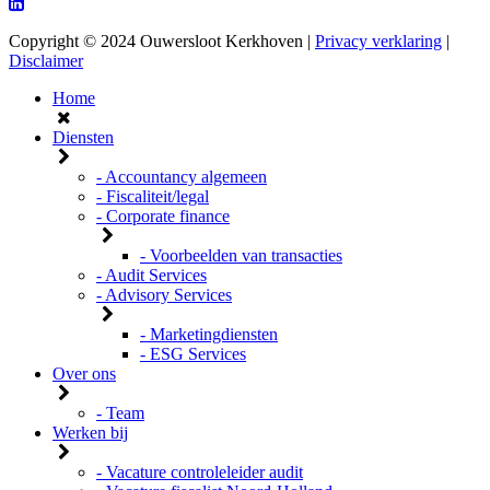
Copyright © 2024 Ouwersloot Kerkhoven |
Privacy verklaring
|
Disclaimer
Home
Diensten
- Accountancy algemeen
- Fiscaliteit/legal
- Corporate finance
- Voorbeelden van transacties
- Audit Services
- Advisory Services
- Marketingdiensten
- ESG Services
Over ons
- Team
Werken bij
- Vacature controleleider audit