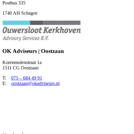
Postbus 335
1740 AH Schagen
OK Adviseurs | Oostzaan
Korenmolenstraat 1a
1511 CG Oostzaan
T:
075 – 684 49 91
E:
oostzaan@okadviseurs.nl