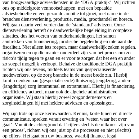
van hoogwaardige adviesdiensten in de ‘DGA-praktijk’. Wij richten
ons op middelgrote vennootschappen, met een bepaalde
adviesbehoefte en een gezonde ambitie tot groei, met name in de
branches dienstverlening, productie, media, groothandel en horeca.
Wij gaan daarin veel verder dan de ‘standaard’ adviezen. Onze
dienstverlening betreft de daadwerkelijke begeleiding in complexe
situaties, dus het voeren van onderhandelingen, het samen
aantrekken van financiering, juridische begeleiding en uiteraard de
fiscaliteit. Niet alleen iets roepen, maar daadwerkelijk zaken regelen,
organiseren en op die manier onderdeel zijn van het proces om zo
risico’s tijdig tegen te gaan en er voor te zorgen dat het een en ander
zo soepel mogelijk verloopt. Behalve de traditionele DGA praktijk
richten wij ons tevens, middels teams van gespecialiseerde
medewerkers, op de zorg branche in de meest brede zin. Hierbij
kunt u denken aan (gespecialiseerde) thuiszorg, jeugdzorg, andere
(langdurige) zorg intramuraal en extramuraal. Hierbij is financiering
en efficiency actueel, maar ook de algehele administratieve
organisatie. Wij staan hierbij zowel zorgondernemers en
zorginstellingen bij met heldere adviezen en oplossingen.
Wij zijn trots op onze kernwaarden. Kennis, korte lijnen en directe
communicatie, spreken vanuit ervaring en ‘weten waar het over
gaat’. Vanuit de achtergrond dat ‘cijfers slechts de uitkomst zijn van
een proces’, richten wij ons juist op die processen en niet (slechts)
op cijfers. Het gaat om uw business, waarbij finance, legal,